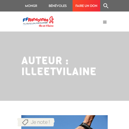
MONGR
BÉNÉVOLES
FAIRE UN DON
AUTEUR :
ILLEETVILAINE
Je note !