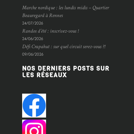
Marche nordique : les lundis midis – Quartier
Beauregard à Rennes
24/07/2026
Randos d’été : inscrivez-vous !
24/06/2026
Défi Crapahut : sur quel circuit serez-vous ?!
09/06/2026
NOS DERNIERS POSTS SUR
LES RÉSEAUX