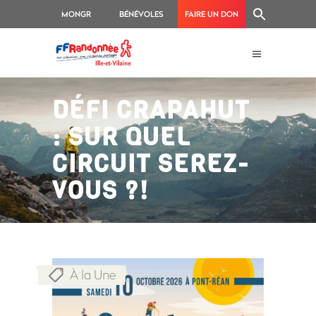
MONGR
BÉNÉVOLES
FAIRE UN DON
DÉFI CRAPAHUT
: SUR QUEL
CIRCUIT SEREZ-
VOUS ?!
À la Une