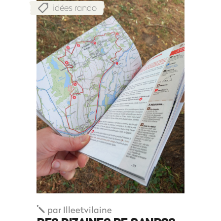
idées rando
par
Illeetvilaine