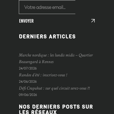
ENVOYER
DERNIERS ARTICLES
Marche nordique : les lundis midis – Quartier
Beauregard à Rennes
24/07/2026
Randos d’été : inscrivez-vous !
24/06/2026
Défi Crapahut : sur quel circuit serez-vous ?!
09/06/2026
NOS DERNIERS POSTS SUR
LES RÉSEAUX