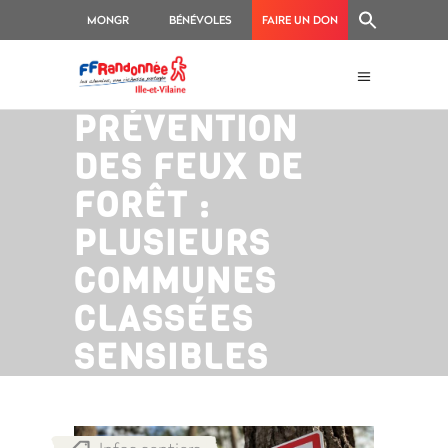
MONGR
BÉNÉVOLES
FAIRE UN DON
PRÉVENTION
DES FEUX DE
FORÊT :
PLUSIEURS
COMMUNES
CLASSÉES
SENSIBLES