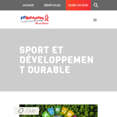
MONGR
BÉNÉVOLES
FAIRE UN DON
SPORT ET
DÉVELOPPEMEN
T DURABLE
Club